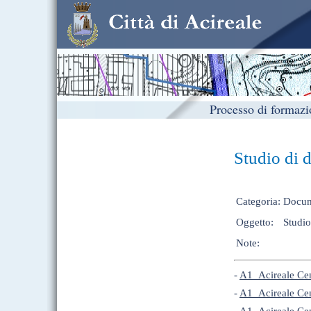
Processo di forma
Studio di d
Categoria:
Docum
Oggetto:
Studio
Note:
-
A1_Acireale Cen
-
A1_Acireale Cen