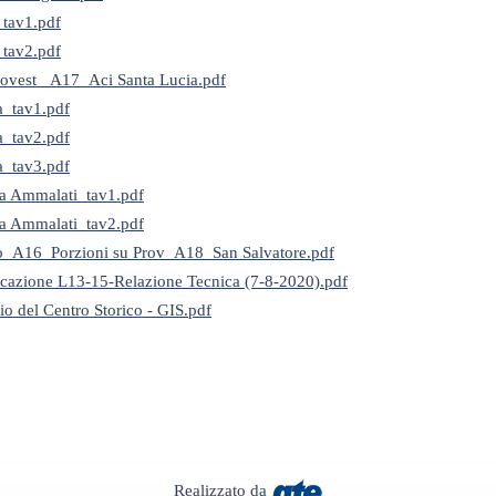
_tav1.pdf
_tav2.pdf
ovest _A17_Aci Santa Lucia.pdf
a_tav1.pdf
a_tav2.pdf
a_tav3.pdf
a Ammalati_tav1.pdf
a Ammalati_tav2.pdf
A16_Porzioni su Prov_A18_San Salvatore.pdf
ficazione L13-15-Relazione Tecnica (7-8-2020).pdf
lio del Centro Storico - GIS.pdf
Realizzato da